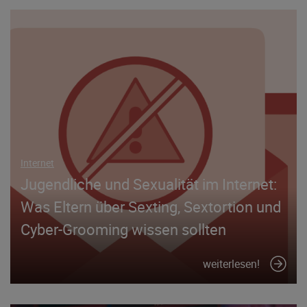
Internet
Jugendliche und Sexualität im Internet:
Was Eltern über Sexting, Sextortion und
Cyber-Grooming wissen sollten
weiterlesen!