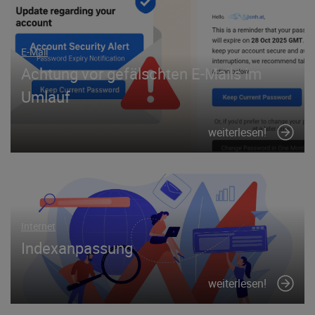
E-Mail
Achtung vor gefälschten E-Mails im
Umlauf
weiterlesen!
Internet
Indexanpassung
weiterlesen!