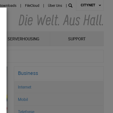
CITYNET
|
|
|
Downloads
FileCloud
Über Uns
SERVERHOUSING
SUPPORT
Business
Internet
Mobil
Telefonie