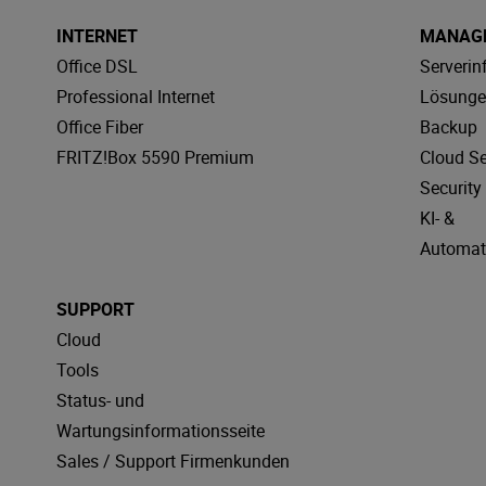
INTERNET
MANAGE
Office DSL
Serverin
Professional Internet
Lösung
Office Fiber
Backup
FRITZ!Box 5590 Premium
Cloud Se
Securit
KI- &
Automat
SUPPORT
Cloud
Tools
Status- und
Wartungsinformationsseite
Sales / Support Firmenkunden