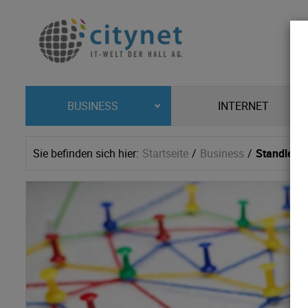
INTERNET
BUSINESS
Sie befinden sich hier:
Startseite
Business
Standleit