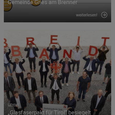
Gemeinde Gries am Brenner
weiterlesen!
Citynet
„Glasfaserpakt für Tirol“ besiegelt