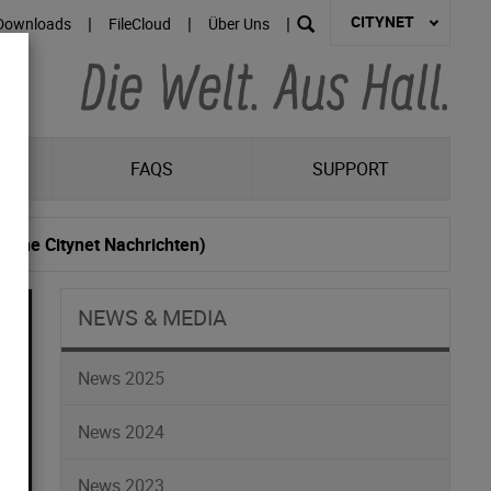
CITYNET
|
|
|
Downloads
FileCloud
Über Uns
R
FAQS
SUPPORT
liche Citynet Nachrichten)
NEWS & MEDIA
News 2025
News 2024
News 2023