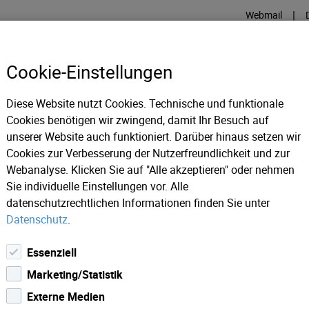
|
Webmail
Cookie-Einstellungen
Diese Website nutzt Cookies. Technische und funktionale
INTERNET
TV
GLASFASE
Cookies benötigen wir zwingend, damit Ihr Besuch auf
unserer Website auch funktioniert. Darüber hinaus setzen wir
Cookies zur Verbesserung der Nutzerfreundlichkeit und zur
ws 2019
Achtung: Betrügerische E-Mails im Umlauf (vermeint
Webanalyse. Klicken Sie auf "Alle akzeptieren" oder nehmen
Sie individuelle Einstellungen vor. Alle
datenschutzrechtlichen Informationen finden Sie unter
Datenschutz
.
Essenziell
Marketing/Statistik
Externe Medien