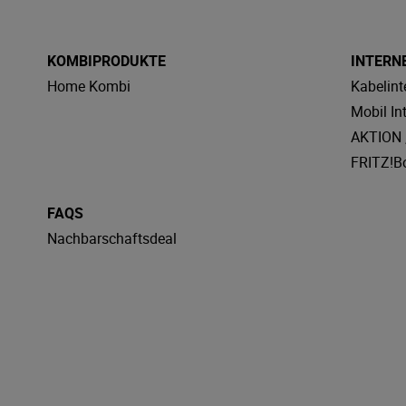
KOMBIPRODUKTE
INTERN
Home Kombi
Kabelint
Mobil In
AKTION „
FRITZ!B
FAQS
Nachbarschaftsdeal