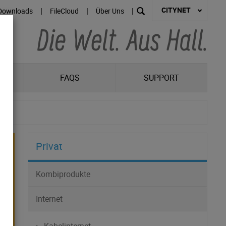
CITYNET
|
|
|
Downloads
FileCloud
Über Uns
R
FAQS
SUPPORT
Privat
Kombiprodukte
Internet