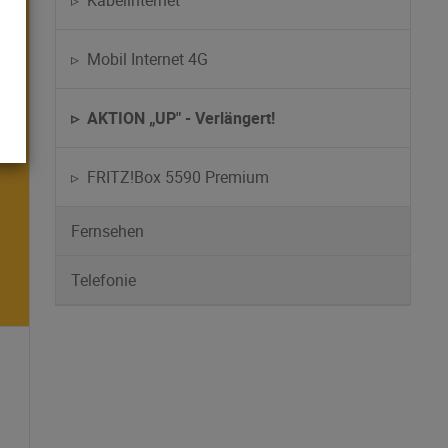
▹ Kabelinternet
▹ Mobil Internet 4G
▹ AKTION „UP" - Verlängert!
▹ FRITZ!Box 5590 Premium
Fernsehen
Telefonie