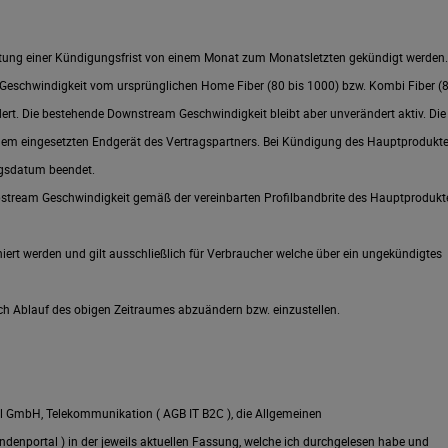
haltung einer Kündigungsfrist von einem Monat zum Monatsletzten
gekündigt werden.
m Geschwindigkeit vom ursprünglichen Home Fiber
(80 bis 1000) bzw. Kombi Fiber (
dert. Die bestehende Downstream
Geschwindigkeit bleibt aber unverändert aktiv. Die
 dem eingesetzten
Endgerät des Vertragspartners. Bei Kündigung des Hauptprodukt
ungsdatum
beendet.
pstream Geschwindigkeit gemäß der vereinbarten Profilbandbrite des
Hauptprodukt
ert werden und gilt ausschließlich für Verbraucher welche über ein
ungekündigtes
h Ablauf des obigen Zeitraumes abzuändern bzw. einzustellen.
GmbH, Telekommunikation ( AGB IT B2C ), die Allgemeinen
ndenportal ) in der jeweils aktuellen Fassung, welche ich durchgelesen habe und