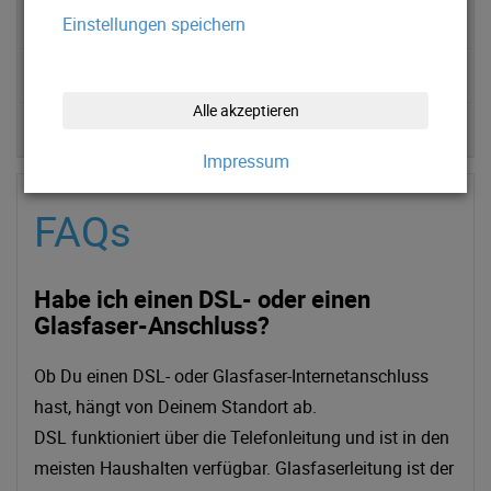
Status- und Wartungsinformationsseite
Einstellungen speichern
Fernwartung
Alle akzeptieren
Tools
Impressum
FAQs
Habe ich einen DSL- oder einen
Glasfaser-Anschluss?
Ob Du einen DSL- oder Glasfaser-Internetanschluss
hast, hängt von Deinem Standort ab.
DSL funktioniert über die Telefonleitung und ist in den
meisten Haushalten verfügbar. Glasfaserleitung ist der