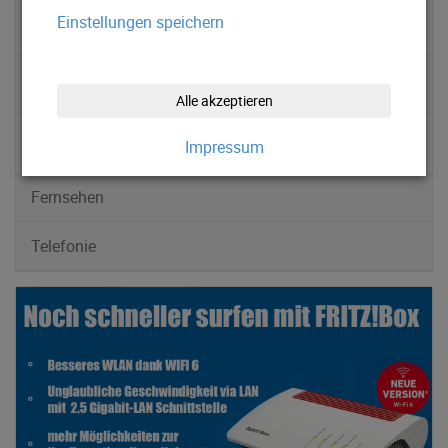
Einstellungen speichern
▹ Mobil Internet 4G
▹ AKTION „UP" - Verlängert!
Alle akzeptieren
▹ FRITZ!Box 5590 Premium
Impressum
Fernsehen
Telefonie