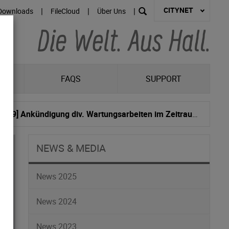
CITYNET
|
|
|
Downloads
FileCloud
Über Uns
R
FAQS
SUPPORT
[C-080662 / C-080926 / C-076479 / C-081142 / C-081419] Ankündigung div. Wartungsarbeiten im Zeitraum von 29.05. bis 14.06.2018
NEWS & MEDIA
News 2025
News 2024
News 2023