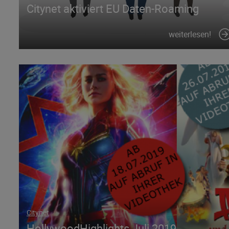
Citynet aktiviert EU Daten-Roaming
weiterlesen!
Citynet
HollywoodHighlights Juli 2019