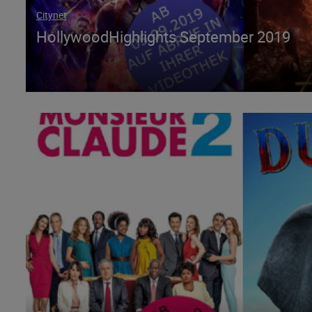
Citynet
HollywoodHighlights September 2019