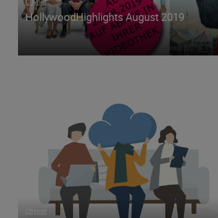
Citynet
HollywoodHighlights August 2019
Citynet