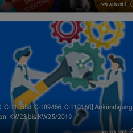
weiterlesen!
0, C-110588, C-109466, C-110160] Ankündigung
 von: KW23 bis KW25/2019
weiterlesen!