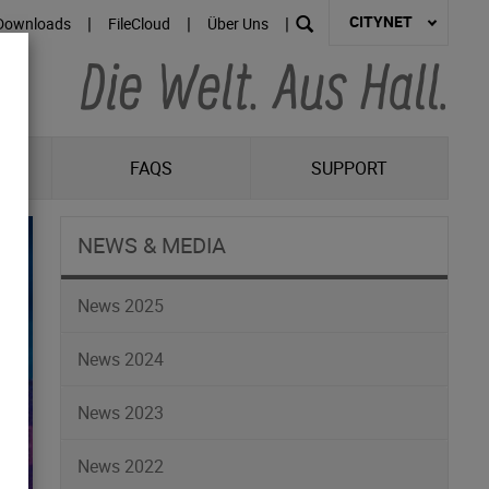
CITYNET
|
|
|
Downloads
FileCloud
Über Uns
R
FAQS
SUPPORT
NEWS & MEDIA
News 2025
News 2024
News 2023
News 2022