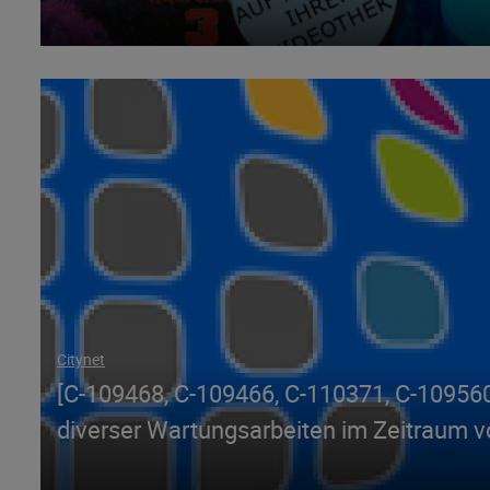
Citynet
[C-109468, C-109466, C-110371, C-10956
diverser Wartungsarbeiten im Zeitraum