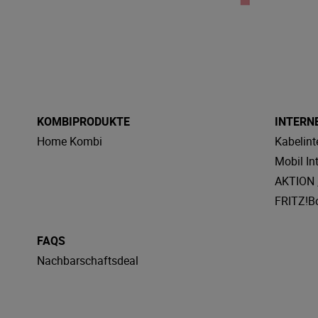
KOMBIPRODUKTE
INTERN
Home Kombi
Kabelint
Mobil In
AKTION „
FRITZ!B
FAQS
Nachbarschaftsdeal