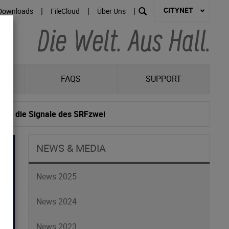
CITYNET
|
|
|
Downloads
FileCloud
Über Uns
R
FAQS
SUPPORT
für die Signale des SRFzwei
NEWS & MEDIA
News 2025
News 2024
News 2023