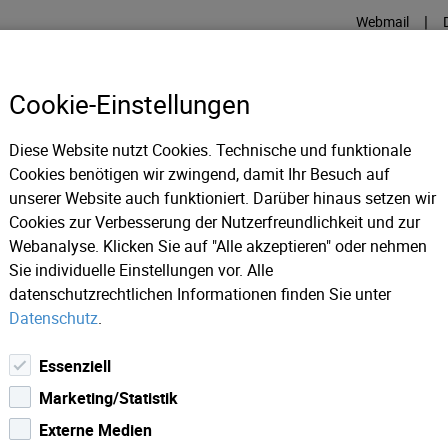
|
Webmail
Cookie-Einstellungen
Diese Website nutzt Cookies. Technische und funktionale
INTERNET
TV
GLASFASE
Cookies benötigen wir zwingend, damit Ihr Besuch auf
unserer Website auch funktioniert. Darüber hinaus setzen wir
Cookies zur Verbesserung der Nutzerfreundlichkeit und zur
ws 2019
[R-104566] Schwarzblende UEFA Champions League 
Webanalyse. Klicken Sie auf "Alle akzeptieren" oder nehmen
Sie individuelle Einstellungen vor. Alle
datenschutzrechtlichen Informationen finden Sie unter
Datenschutz
.
Essenziell
Marketing/Statistik
Externe Medien