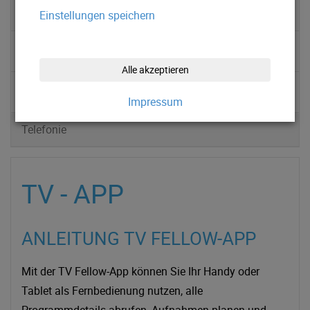
▹ TV
Einstellungen speichern
▹ Videothek
Alle akzeptieren
▹ TV - APP
Impressum
Telefonie
TV - APP
ANLEITUNG TV FELLOW-APP
Mit der TV Fellow-App können Sie Ihr Handy oder
Tablet als Fernbedienung nutzen, alle