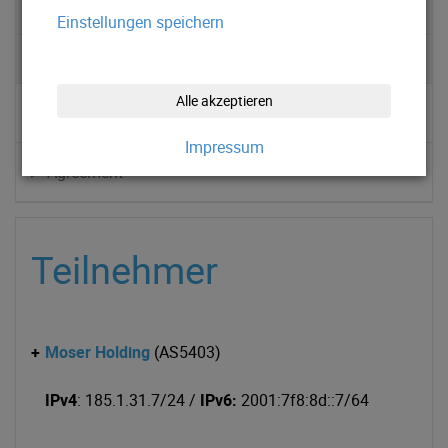
Partner
Einstellungen speichern
Tirol-IX
Alle akzeptieren
▹ Teilnehmer
Impressum
▹ Agreement
Teilnehmer
+
Moser Holding
(AS5403)
IPv4
: 185.1.31.7/24 /
IPv6:
2001:7f8:8d::7/64