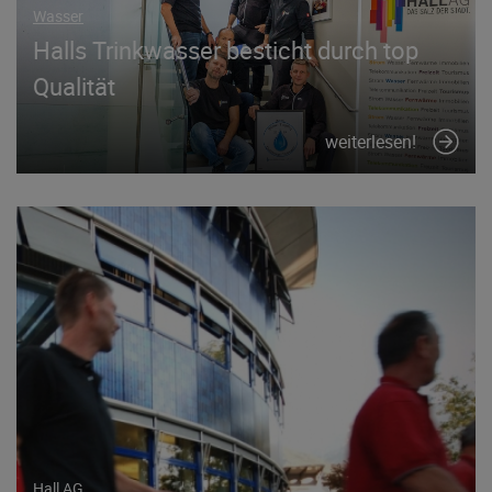
Wasser
Halls Trinkwasser besticht durch top
Qualität
weiterlesen!
Hall AG