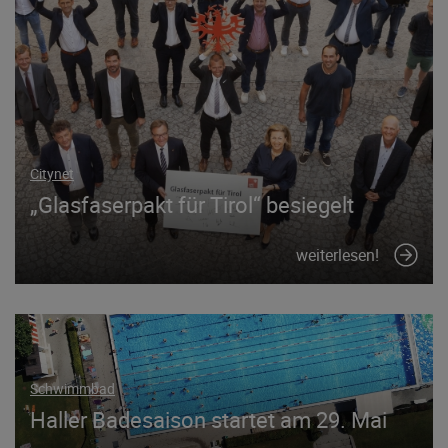
Citynet
„Glasfaserpakt für Tirol“ besiegelt
weiterlesen!
Schwimmbad
Haller Badesaison startet am 29. Mai