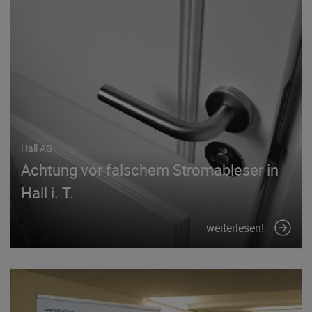
Hall AG
Achtung vor falschem Stromableser in
Hall i. T.
weiterlesen!