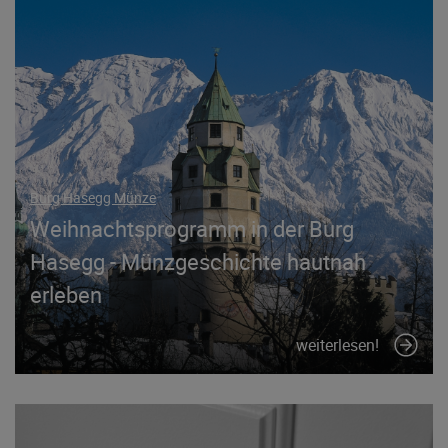
Burg Hasegg Münze
Weihnachtsprogramm in der Burg
Hasegg - Münzgeschichte hautnah
erleben
weiterlesen!