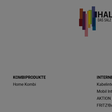
KOMBIPRODUKTE
INTERN
Home Kombi
Kabelint
Mobil In
AKTION „
FRITZ!B