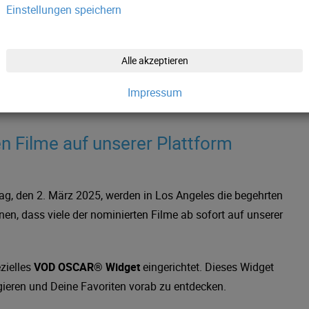
Einstellungen speichern
Alle akzeptieren
Impressum
n Filme auf unserer Plattform
g, den 2. März 2025, werden in Los Angeles die begehrten
nnen, dass viele der nominierten Filme ab sofort auf unserer
zielles
VOD OSCAR® Widget
eingerichtet. Dieses Widget
igieren und Deine Favoriten vorab zu entdecken.