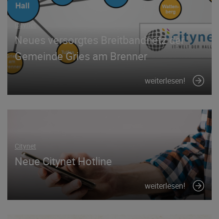
Citynet
Neues versorgtes Breitbandnetz der
Gemeinde Gries am Brenner
weiterlesen!
Citynet
Neue Citynet Hotline
weiterlesen!