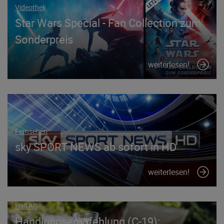
Videothek
Star Wars Special - Fan Collection zum
Sonderpreis
weiterlesen!
Fernsehen
sky SPORT NEWS ab sofort in HD
weiterlesen!
Hall AG
Handlungsempfehlung (C-19):