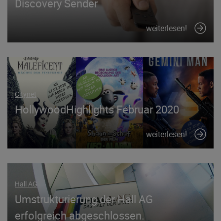
Discovery Sender
weiterlesen!
Citynet
HollywoodHighlights Februar 2020
weiterlesen!
Hall AG
Umstrukturierung der Hall AG
erfolgreich abgeschlossen.